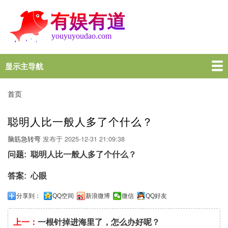
跳
转
到
主
要
内
显示主导航
Main
容
navigation
首页
谜语大全
脑筋急转弯
歇后语
十万个为什么
一图一句
名言名句
十万个为什么
首页
面
包
聪明人比一般人多了个什么？
屑
脑筋急转弯
发布于
2025-12-31 21:09:38
问题
聪明人比一般人多了个什么？
答案
心眼
分享到：
QQ空间
新浪微博
微信
QQ好友
上一：
一根针掉进海里了，怎么办好呢？