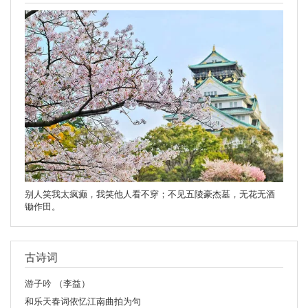
别人笑我太疯癫，我笑他人看不穿；不见五陵豪杰墓，无花无酒
锄作田。
古诗词
游子吟 （李益）
和乐天春词依忆江南曲拍为句