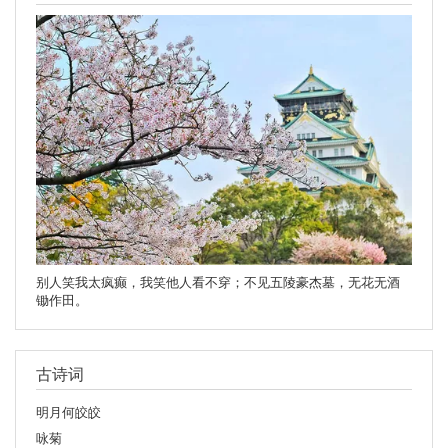
别人笑我太疯癫，我笑他人看不穿；不见五陵豪杰墓，无花无酒
锄作田。
古诗词
明月何皎皎
咏菊