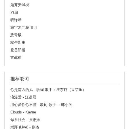
题齐安城楼
羽扇
听弹琴
减字木兰花·春月
悲青坂
端午即事
登岳阳楼
古战处
推荐歌词
你是南方的风 - 歌词 歌手：庄东茹（豆芽鱼）
浪漫爱 - 江语晨
用心爱你你不懂 - 歌词 歌手 ：韩小欠
Clouds - Kayne
母系社会 - 张惠妹
崇拜 (Live) - 张杰