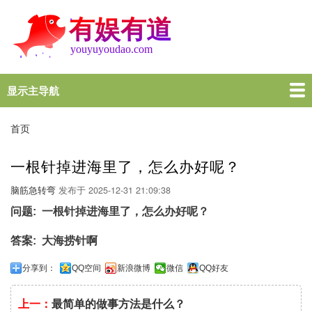
跳
转
到
主
要
内
显示主导航
Main
容
navigation
首页
谜语大全
脑筋急转弯
歇后语
十万个为什么
一图一句
名言名句
十万个为什么
首页
面
包
一根针掉进海里了，怎么办好呢？
屑
脑筋急转弯
发布于
2025-12-31 21:09:38
问题
一根针掉进海里了，怎么办好呢？
答案
大海捞针啊
分享到：
QQ空间
新浪微博
微信
QQ好友
上一：
最简单的做事方法是什么？