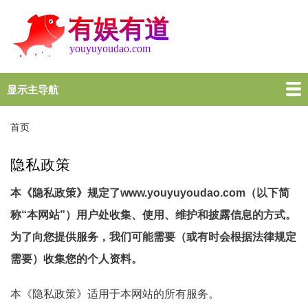
跳
转
到
主
要
内
显示主导航
Main
容
navigation
首页
谜语大全
脑筋急转弯
歇后语
十万个为什么
一图一句
名言名句
十万个为什么
首页
面
包
隐私政策
屑
本《隐私政策》规定了www.youyuyoudao.com（以下简
称“本网站”）用户处收集、使用、维护和披露信息的方式。
为了向您提供服务，我们可能需要（或有时会根据法律规定
需要）收集您的个人资料。
本《隐私政策》适用于本网站的所有服务。