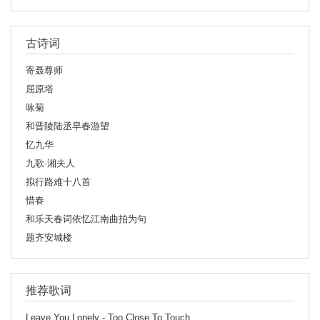
古诗词
寄聂尊师
屈原塔
咏菊
和晋陵陆丞早春游望
忆九华
九歌·湘夫人
拟行路难十八首
惜春
和乐天春词依忆江南曲拍为句
题齐安城楼
推荐歌词
Leave You Lonely - Too Close To Touch