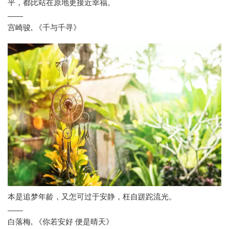
平，都比站在原地更接近幸福。
——
宫崎骏
,
《千与千寻》
本是追梦年龄，又怎可过于安静，枉自蹉跎流光。
——
白落梅
,
《你若安好 便是晴天》