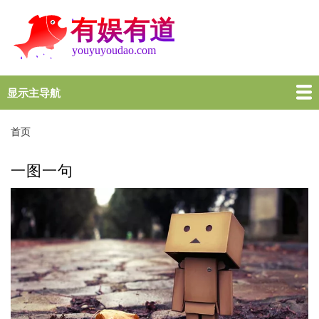
跳
转
到
主
要
内
显示主导航
Main
容
navigation
首页
谜语大全
脑筋急转弯
歇后语
十万个为什么
一图一句
名言名句
十万个为什么
首页
面
包
一图一句
屑