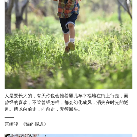
人是要长大的，有天你也会推着婴儿车幸福地在街上行走，而
曾经的喜欢，不管曾经怎样，都会幻化成风，消失在时光的隧
道。所以向前走，向前走，无须回头。
——
宫崎骏
,
《猫的报恩》