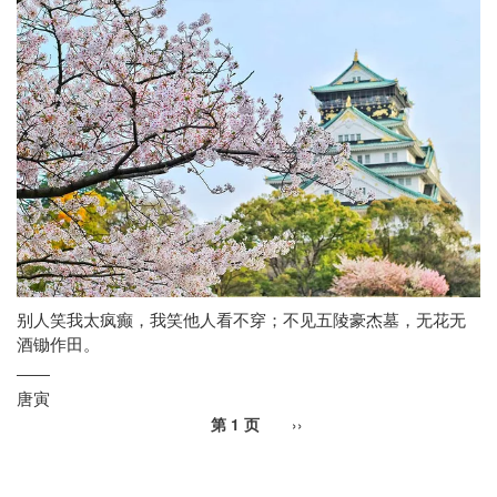
别人笑我太疯癫，我笑他人看不穿；不见五陵豪杰墓，无花无
酒锄作田。
——
唐寅
下
››
第 1 页
分
一
页
页