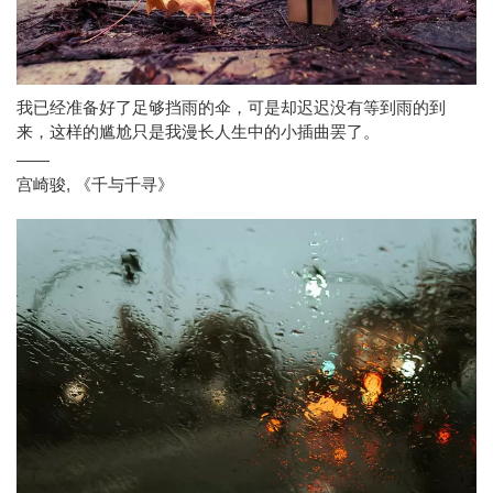
我已经准备好了足够挡雨的伞，可是却迟迟没有等到雨的到
来，这样的尴尬只是我漫长人生中的小插曲罢了。
——
宫崎骏
,
《千与千寻》