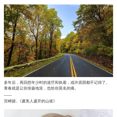
多年后，再回想年少时的迷茫和执着，或许原因都不记得了。
青春就是让你张扬地笑，也给你莫名的痛。
——
宫崎骏
,
《虞美人盛开的山坡》