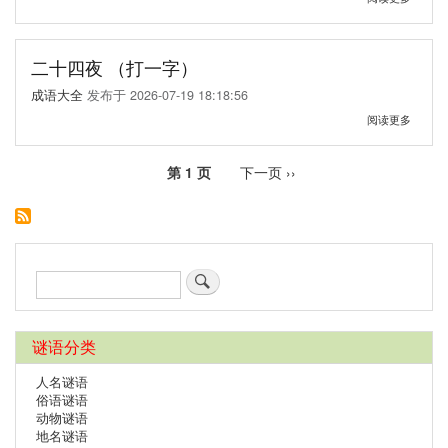
唱
于
（歌
咸
曲
淡
名）
适
二十四夜 （打一字）
中
成语大全
发布于
2026-07-19 18:18:56
（打
一
关
阅读更多
字）
于
二
十
下
下一页 ››
第 1 页
四
分
一
夜
页
页
（打
一
字）
搜
索
谜语分类
人名谜语
俗语谜语
动物谜语
地名谜语