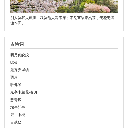
别人笑我太疯癫，我笑他人看不穿；不见五陵豪杰墓，无花无酒
锄作田。
古诗词
明月何皎皎
咏菊
题齐安城楼
羽扇
听弹琴
减字木兰花·春月
悲青坂
端午即事
登岳阳楼
古战处