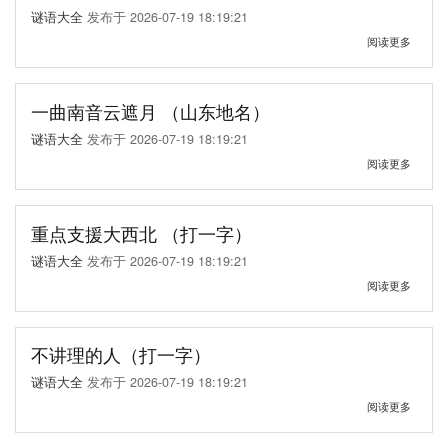
里
谜语大全
发布于
2026-07-19 18:19:21
烧
关
阅读更多
过，
于
只
身
怕
体
水
一
一曲南音云遮月 （山东地名）
过
些
（打
谜语大全
发布于
2026-07-19 18:19:21
些，
一
无
关
阅读更多
物）
头
于
又
一
无
曲
尾，
南
重点支援大西北 （打一字）
不
音
谜语大全
发布于
2026-07-19 18:19:21
生
云
翅
遮
关
阅读更多
膀
月
于
也
（山
重
会
东
点
飞，
地
支
不讲理的人（打一字）
独
名）
援
怕
谜语大全
发布于
2026-07-19 18:19:21
大
落
西
关
阅读更多
在
北
于
眼
（打
不
睛