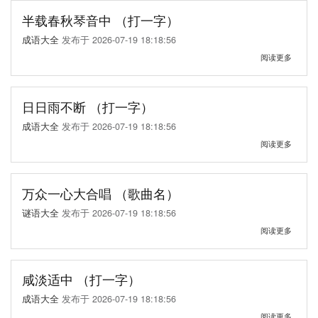
一
讲
里
字）
理
半载春秋琴音中 （打一字）
（打
的
一
成语大全
发布于
2026-07-19 18:18:56
人
物）
（打
关
阅读更多
一
于
字）
半
载
春
日日雨不断 （打一字）
秋
成语大全
发布于
2026-07-19 18:18:56
琴
音
关
阅读更多
中
于
（打
日
一
日
字）
雨
万众一心大合唱 （歌曲名）
不
谜语大全
发布于
2026-07-19 18:18:56
断
（打
关
阅读更多
一
于
字）
万
众
一
咸淡适中 （打一字）
心
成语大全
发布于
2026-07-19 18:18:56
大
合
关
阅读更多