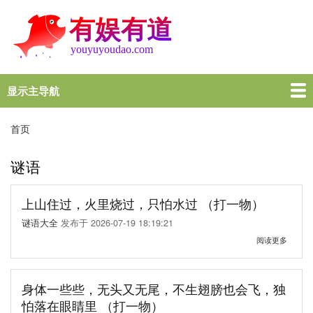
跳
转
到
主
要
内
显示主导航
Main
容
navigation
首页
谜语大全
脑筋急转弯
歇后语
十万个为什么
一图一句
名言名句
十万个为什么
首页
面
包
谜语
屑
上山住过，火里烧过，只怕水过 （打一物）
谜语大全
发布于
2026-07-19 18:19:21
关
阅读更多
于
上
山
住
身体一些些，无头又无尾，不生翅膀也会飞，独
过，
怕落在眼睛里 （打一物）
火