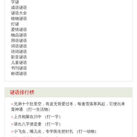
字谜
成语谜语
谜语大全
植物谜语
灯谜
爱情谜语
物品谜语
用语谜语
词语谜语
诗词谜语
影音谜语
儿童谜语
书刊谜语
称谓谜语
谜语排行榜
兄弟十个肚里空，有皮无骨爱过冬，每逢雪落寒风起，它便出来
显神通 （打一生活物）
上月相聚在川中 （打一字）
请出八字便是妻 （打一字）
小飞虫，嘴儿尖，专学医生把针扎 （打一动物）