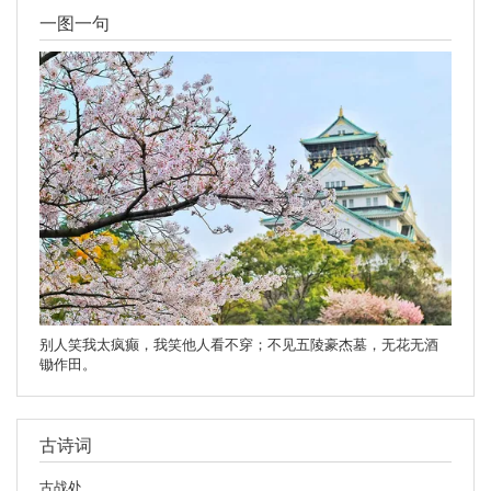
一图一句
别人笑我太疯癫，我笑他人看不穿；不见五陵豪杰墓，无花无酒
锄作田。
古诗词
古战处