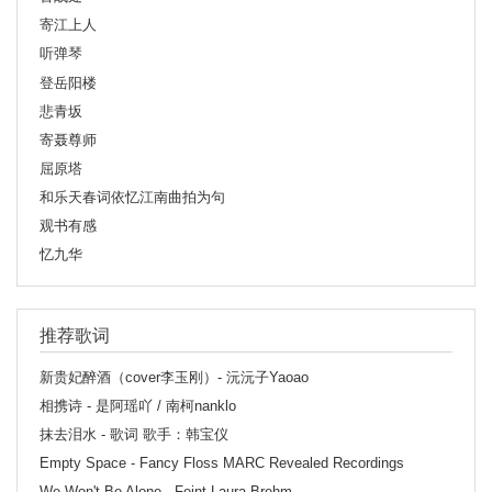
寄江上人
听弹琴
登岳阳楼
悲青坂
寄聂尊师
屈原塔
和乐天春词依忆江南曲拍为句
观书有感
忆九华
推荐歌词
新贵妃醉酒（cover李玉刚）- 沅沅子Yaoao
相携诗 - 是阿瑶吖 / 南柯nanklo
抹去泪水 - 歌词 歌手：韩宝仪
Empty Space - Fancy Floss MARC Revealed Recordings
We Won't Be Alone - Feint Laura Brehm