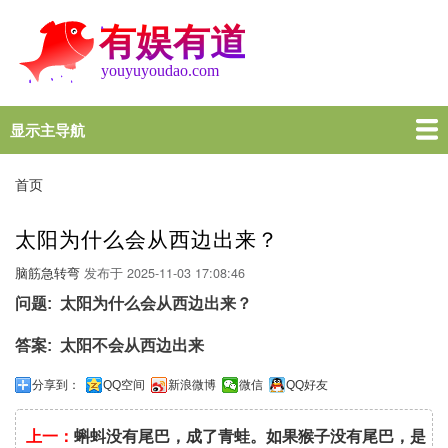
跳
转
到
主
要
内
显示主导航
Main
容
navigation
首页
谜语大全
脑筋急转弯
歇后语
十万个为什么
一图一句
名言名句
十万个为什么
首页
面
包
太阳为什么会从西边出来？
屑
脑筋急转弯
发布于
2025-11-03 17:08:46
问题
太阳为什么会从西边出来？
答案
太阳不会从西边出来
分享到：
QQ空间
新浪微博
微信
QQ好友
上一：
蝌蚪没有尾巴，成了青蛙。如果猴子没有尾巴，是