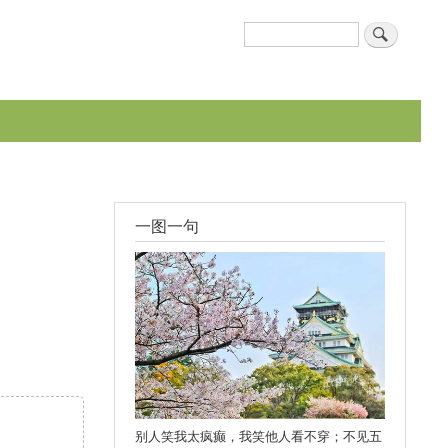
搜
搜索表单
索
一图一句
别人笑我太疯癫，我笑他人看不穿；不见五