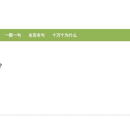
跳
转
到
主
要
一图一句
名言名句
十万个为什么
内
容
？