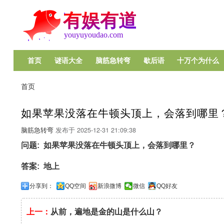
首页
谜语大全
脑筋急转弯
歇后语
十万个为什么
Main
navigation
首页
面
包
如果苹果没落在牛顿头顶上，会落到哪里
屑
脑筋急转弯
发布于
2025-12-31 21:09:38
问题
如果苹果没落在牛顿头顶上，会落到哪里？
答案
地上
分享到：
QQ空间
新浪微博
微信
QQ好友
上一：
从前，遍地是金的山是什么山？