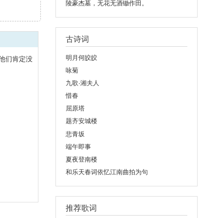
陵豪杰墓，无花无酒锄作田。
古诗词
明月何皎皎
他们肯定没
咏菊
九歌·湘夫人
惜春
屈原塔
题齐安城楼
悲青坂
端午即事
夏夜登南楼
和乐天春词依忆江南曲拍为句
推荐歌词