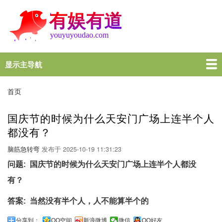
跳
转
到
主
要
内
显示主导航
Main
容
navigation
首页
谜语大全
脑筋急转弯
歇后语
十万个为什么
一图一句
名言名句
十万个为什么
首页
面
包
国庆节的时候为什么天安门广场上连半个人
屑
都没有？
脑筋急转弯
发布于
2025-10-19 11:31:23
问题
国庆节的时候为什么天安门广场上连半个人都没
有？
答案
当然没有半个人，人不能算半个的
分享到：
QQ空间
新浪微博
微信
QQ好友