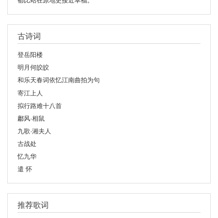
都比站在原地更接近幸福。
古诗词
登岳阳楼
明月何皎皎
和乐天春词依忆江南曲拍为句
寄江上人
拟行路难十八首
鄘风·相鼠
九歌·湘夫人
古战处
忆九华
遣 怀
推荐歌词