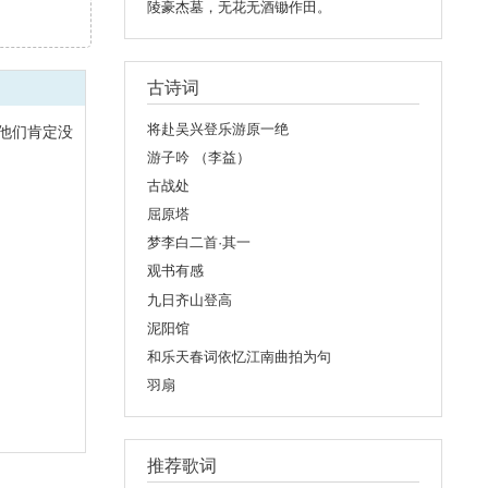
陵豪杰墓，无花无酒锄作田。
古诗词
将赴吴兴登乐游原一绝
他们肯定没
游子吟 （李益）
古战处
屈原塔
梦李白二首·其一
观书有感
九日齐山登高
泥阳馆
和乐天春词依忆江南曲拍为句
羽扇
推荐歌词