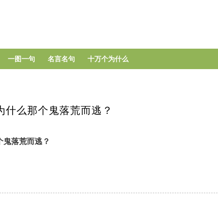
跳
转
到
主
要
一图一句
名言名句
十万个为什么
内
容
为什么那个鬼落荒而逃？
个鬼落荒而逃？