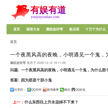
首页
谜语大全
脑筋急转弯
歇后语
十万个为什么
Main
navigation
首页
面
包
一个夜黑风高的夜晚，小明遇见一个鬼，
屑
脑筋急转弯
发布于
2025-12-12 19:11:09
问题
一个夜黑风高的夜晚，小明遇见一个鬼，为什么那
答案
因为那是个胆小鬼
分享到：
QQ空间
新浪微博
微信
QQ好友
上一：
什么东西往上升永远掉不下来？