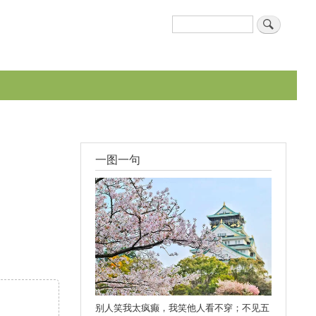
搜
搜索表单
索
一图一句
别人笑我太疯癫，我笑他人看不穿；不见五