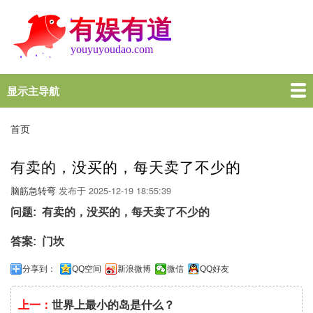
跳
转
到
主
要
内
显示主导航
Main
容
navigation
首页
谜语大全
脑筋急转弯
歇后语
十万个为什么
一图一句
名言名句
十万个为什么
首页
面
包
有卖的，没买的，每天卖了不少的
屑
脑筋急转弯
发布于
2025-12-19 18:55:39
问题
有卖的，没买的，每天卖了不少的
答案
门坎
分享到：
QQ空间
新浪微博
微信
QQ好友
上一：
世界上最小的岛是什么？