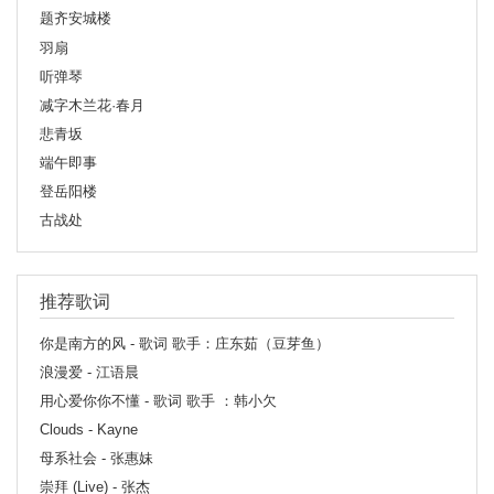
题齐安城楼
羽扇
听弹琴
减字木兰花·春月
悲青坂
端午即事
登岳阳楼
古战处
推荐歌词
你是南方的风 - 歌词 歌手：庄东茹（豆芽鱼）
浪漫爱 - 江语晨
用心爱你你不懂 - 歌词 歌手 ：韩小欠
Clouds - Kayne
母系社会 - 张惠妹
崇拜 (Live) - 张杰