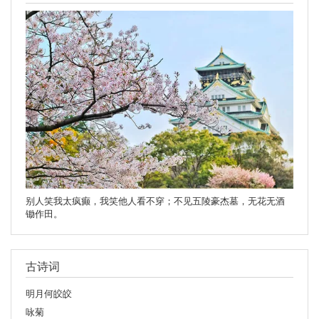
别人笑我太疯癫，我笑他人看不穿；不见五陵豪杰墓，无花无酒
锄作田。
古诗词
明月何皎皎
咏菊