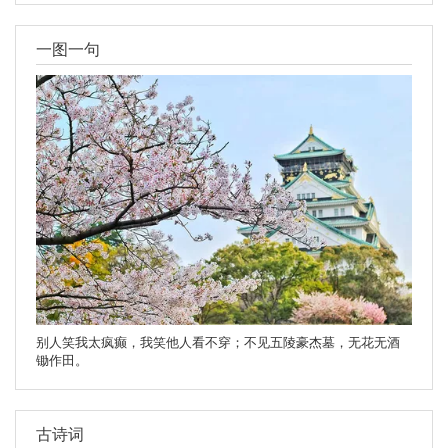
一图一句
别人笑我太疯癫，我笑他人看不穿；不见五陵豪杰墓，无花无酒
锄作田。
古诗词