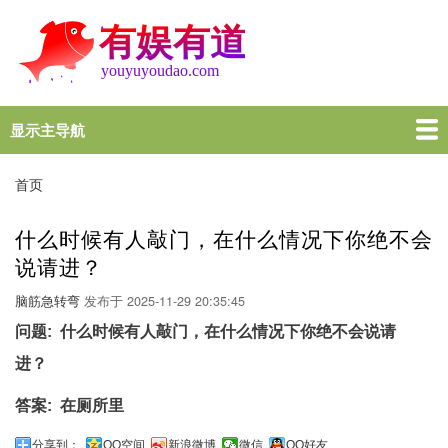
跳
转
到
主
要
内
显示主导航
Main
容
navigation
首页
谜语大全
脑筋急转弯
歇后语
十万个为什么
一图一句
名言名句
十万个为什么
首页
面
包
什么时候有人敲门，在什么情况下你绝不会
屑
说请进？
脑筋急转弯
发布于
2025-11-29 20:35:45
问题
什么时候有人敲门，在什么情况下你绝不会说请
进？
答案
在厕所里
分享到：
QQ空间
新浪微博
微信
QQ好友