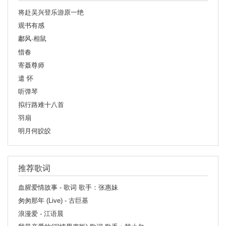
将赴吴兴登乐游原一绝
观书有感
鄘风·相鼠
惜春
寄聂尊师
遣 怀
听弹琴
拟行路难十八首
羽扇
明月何皎皎
推荐歌词
血腥爱情故事 - 歌词 歌手：张惠妹
匆匆那年 (Live) - 古巨基
浪漫爱 - 江语晨