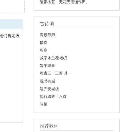
陵豪杰墓，无花无酒锄作田。
古诗词
寄聂尊师
他们肯定没
惜春
羽扇
减字木兰花·春月
端午即事
颂古三十三首 其一
观书有感
题齐安城楼
拟行路难十八首
咏菊
推荐歌词