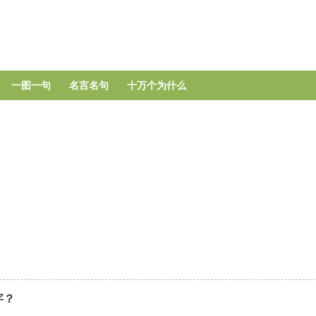
跳
转
到
主
要
一图一句
名言名句
十万个为什么
内
容
字？