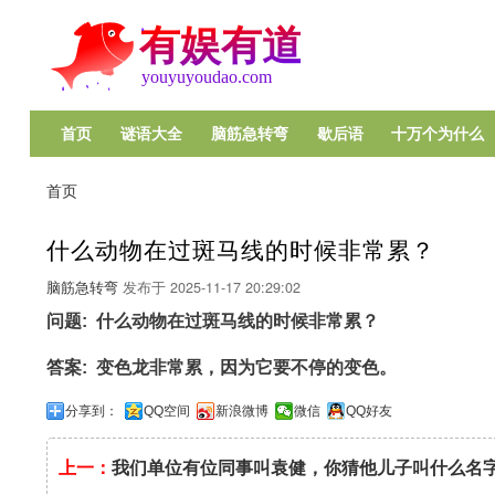
首页
谜语大全
脑筋急转弯
歇后语
十万个为什么
Main
navigation
首页
面
包
什么动物在过斑马线的时候非常累？
屑
脑筋急转弯
发布于
2025-11-17 20:29:02
问题
什么动物在过斑马线的时候非常累？
答案
变色龙非常累，因为它要不停的变色。
分享到：
QQ空间
新浪微博
微信
QQ好友
上一：
我们单位有位同事叫袁健，你猜他儿子叫什么名