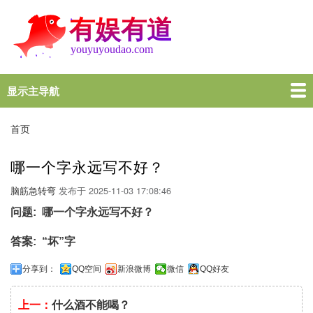
跳
转
到
主
要
内
显示主导航
Main
容
navigation
首页
谜语大全
脑筋急转弯
歇后语
十万个为什么
一图一句
名言名句
十万个为什么
首页
面
包
哪一个字永远写不好？
屑
脑筋急转弯
发布于
2025-11-03 17:08:46
问题
哪一个字永远写不好？
答案
“坏”字
分享到：
QQ空间
新浪微博
微信
QQ好友
上一：
什么酒不能喝？