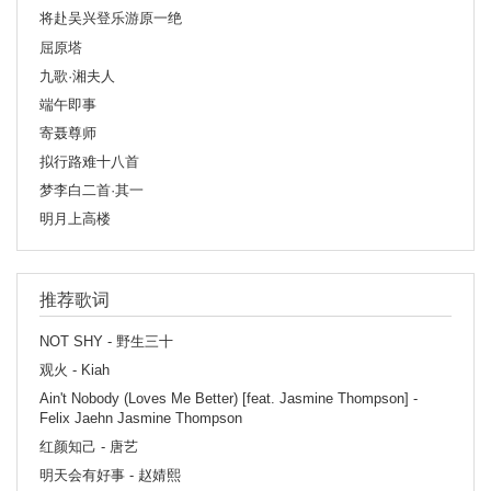
将赴吴兴登乐游原一绝
屈原塔
九歌·湘夫人
端午即事
寄聂尊师
拟行路难十八首
梦李白二首·其一
明月上高楼
推荐歌词
NOT SHY - 野生三十
观火 - Kiah
Ain't Nobody (Loves Me Better) [feat. Jasmine Thompson] -
Felix Jaehn Jasmine Thompson
红颜知己 - 唐艺
明天会有好事 - 赵婧熙