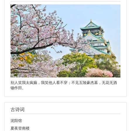
别人笑我太疯癫，我笑他人看不穿；不见五陵豪杰墓，无花无酒
锄作田。
古诗词
泥阳馆
夏夜登南楼