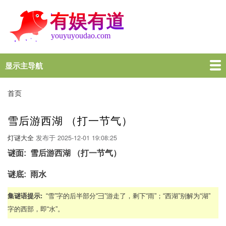
跳
转
到
主
要
内
显示主导航
Main
容
navigation
首页
谜语大全
脑筋急转弯
歇后语
十万个为什么
一图一句
名言名句
十万个为什么
首页
面
包
雪后游西湖 （打一节气）
屑
灯谜大全
发布于
2025-12-01 19:08:25
谜面
雪后游西湖 （打一节气）
谜底
雨水
集谜语提示
“雪”字的后半部分“彐”游走了，剩下“雨”；“西湖”别解为“湖”
字的西部，即“水”。