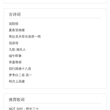
古诗词
泥阳馆
夏夜登南楼
将赴吴兴登乐游原一绝
屈原塔
九歌·湘夫人
端午即事
寄聂尊师
拟行路难十八首
梦李白二首·其一
明月上高楼
推荐歌词
NOT SHY - 野生三十