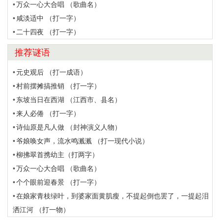
万众一心大合唱 （歌曲名）
咸淡适中 （打一字）
二十四夜 （打一字）
推荐谜语
元史观后 （打一成语）
村前摆摊搞推销 （打一字）
东坡当日在西湖 （江西市、县名）
来人必倦 （打一字）
诗仙原是凡人做 （封神演义人物）
爷娘唤女声，流水鸣溅溅 （打一现代小说）
柳拂翠首携幼主（打两字）
万众一心大合唱 （歌曲名）
个个眼前迎春景 （打一字）
在娘家青枝绿叶，到婆家面黄肌瘦，不提起倒也罢了，一提起泪
洒江河 （打一物）