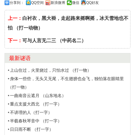
分享到：
QQ空间
新浪微博
微信
QQ好友
上一：
白衬衣，黑大褂，走起路来摇啊摇，冰天雪地也不
怕 （打一动物）
下一：
可与人言无二三 （中药名二）
最新谜语
上山住过，火里烧过，只怕水过 （打一物）
身体一些些，无头又无尾，不生翅膀也会飞，独怕落在眼睛里
（打一物）
一曲南音云遮月 （山东地名）
重点支援大西北 （打一字）
不讲理的人（打一字）
半载春秋琴音中 （打一字）
日日雨不断 （打一字）