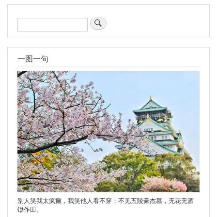
搜
索
一图一句
别人笑我太疯癫，我笑他人看不穿；不见五陵豪杰墓，无花无酒
锄作田。