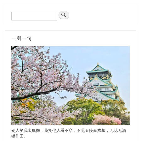
搜
索
一图一句
别人笑我太疯癫，我笑他人看不穿；不见五陵豪杰墓，无花无酒
锄作田。