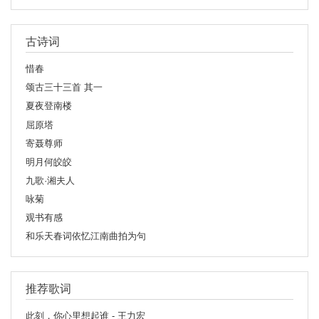
古诗词
惜春
颂古三十三首 其一
夏夜登南楼
屈原塔
寄聂尊师
明月何皎皎
九歌·湘夫人
咏菊
观书有感
和乐天春词依忆江南曲拍为句
推荐歌词
此刻，你心里想起谁 - 王力宏