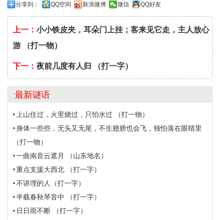
分享到：
QQ空间
新浪微博
微信
QQ好友
上一：
小小铁皮夹，耳朵门上挂；客来见它走，主人放心
游 （打一物）
下一：
夜前几度有人归 （打一字）
最新谜语
上山住过，火里烧过，只怕水过 （打一物）
身体一些些，无头又无尾，不生翅膀也会飞，独怕落在眼睛里
（打一物）
一曲南音云遮月 （山东地名）
重点支援大西北 （打一字）
不讲理的人（打一字）
半载春秋琴音中 （打一字）
日日雨不断 （打一字）