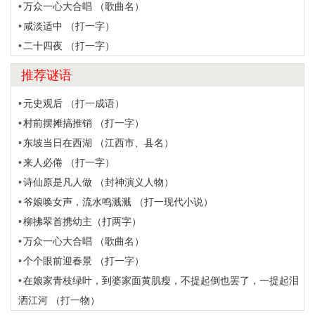
万众一心大合唱 （歌曲名）
咸淡适中 （打一字）
二十四夜 （打一字）
推荐谜语
元史观后 （打一成语）
村前摆摊搞推销 （打一字）
东坡当日在西湖 （江西市、县名）
来人必倦 （打一字）
诗仙原是凡人做 （封神演义人物）
爷娘唤女声，流水鸣溅溅 （打一现代小说）
柳拂翠首携幼主（打两字）
万众一心大合唱 （歌曲名）
个个眼前迎春景 （打一字）
在娘家青枝绿叶，到婆家面黄肌瘦，不提起倒也罢了，一提起泪
洒江河 （打一物）