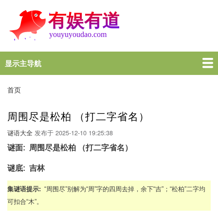
跳
转
到
主
要
内
显示主导航
Main
容
navigation
首页
谜语大全
脑筋急转弯
歇后语
十万个为什么
一图一句
名言名句
十万个为什么
首页
面
包
周围尽是松柏 （打二字省名）
屑
谜语大全
发布于
2025-12-10 19:25:38
谜面
周围尽是松柏 （打二字省名）
谜底
吉林
集谜语提示
“周围尽”别解为“周”字的四周去掉，余下“吉”；“松柏”二字均
可扣合“木”。