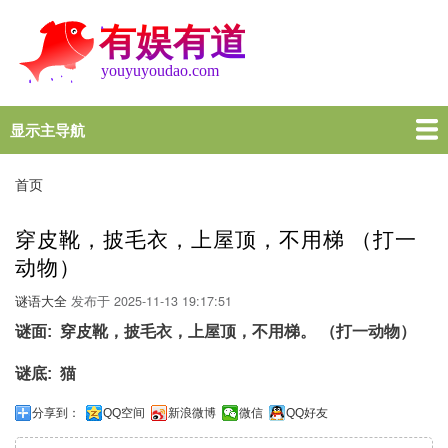
跳
转
到
主
要
内
显示主导航
Main
容
navigation
首页
谜语大全
脑筋急转弯
歇后语
十万个为什么
一图一句
名言名句
十万个为什么
首页
面
包
穿皮靴，披毛衣，上屋顶，不用梯 （打一
屑
动物）
谜语大全
发布于
2025-11-13 19:17:51
谜面
穿皮靴，披毛衣，上屋顶，不用梯。 （打一动物）
谜底
猫
分享到：
QQ空间
新浪微博
微信
QQ好友