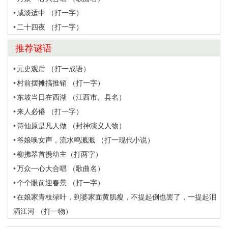
咸淡适中 （打一字）
二十四夜 （打一字）
推荐谜语
元史观后 （打一成语）
村前摆摊搞推销 （打一字）
东坡当日在西湖 （江西市、县名）
来人必倦 （打一字）
诗仙原是凡人做 （封神演义人物）
爷娘唤女声，流水鸣溅溅 （打一现代小说）
柳拂翠首携幼主（打两字）
万众一心大合唱 （歌曲名）
个个眼前迎春景 （打一字）
在娘家青枝绿叶，到婆家面黄肌瘦，不提起倒也罢了，一提起泪
洒江河 （打一物）