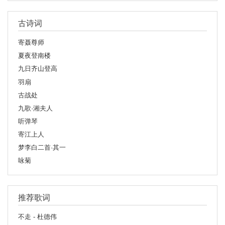
古诗词
寄聂尊师
夏夜登南楼
九日齐山登高
羽扇
古战处
九歌·湘夫人
听弹琴
寄江上人
梦李白二首·其一
咏菊
推荐歌词
不走 - 杜德伟