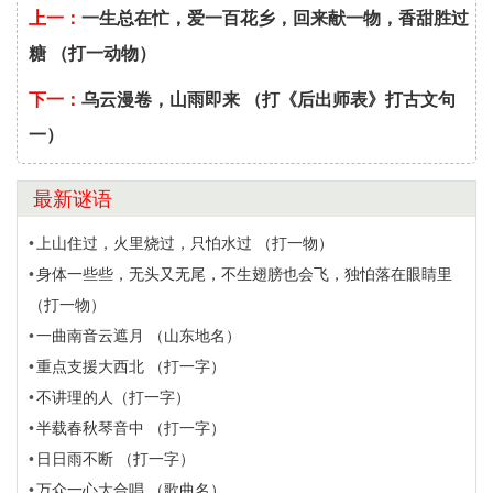
上一：
一生总在忙，爱一百花乡，回来献一物，香甜胜过
糖 （打一动物）
下一：
乌云漫卷，山雨即来 （打《后出师表》打古文句
一）
最新谜语
上山住过，火里烧过，只怕水过 （打一物）
身体一些些，无头又无尾，不生翅膀也会飞，独怕落在眼睛里
（打一物）
一曲南音云遮月 （山东地名）
重点支援大西北 （打一字）
不讲理的人（打一字）
半载春秋琴音中 （打一字）
日日雨不断 （打一字）
万众一心大合唱 （歌曲名）