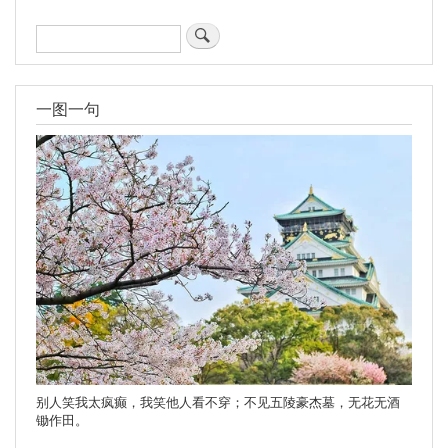
搜
索
一图一句
别人笑我太疯癫，我笑他人看不穿；不见五陵豪杰墓，无花无酒
锄作田。