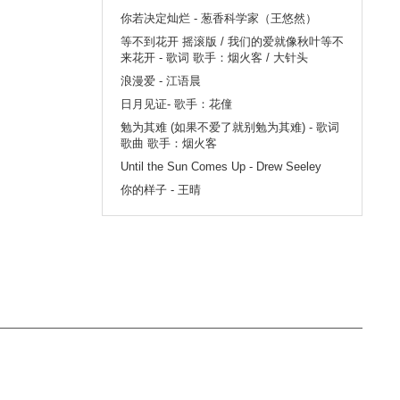
你若决定灿烂 - 葱香科学家（王悠然）
等不到花开 摇滚版 / 我们的爱就像秋叶等不
来花开 - 歌词 歌手：烟火客 / 大针头
浪漫爱 - 江语晨
日月见证- 歌手：花僮
勉为其难 (如果不爱了就别勉为其难) - 歌词
歌曲 歌手：烟火客
Until the Sun Comes Up - Drew Seeley
你的样子 - 王晴