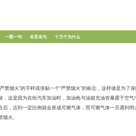
跳
转
到
主
要
一图一句
名言名句
十万个为什么
内
容
严禁烟火”的字样或张贴一个“严禁烟火”的标志，这样做是为了
味，这是因为在给汽车加油时，加油枪与油箱充油管暴露于空气
合后，达到一定比例就会形成可燃气体，而可燃气体一旦遇到明
禁烟火。