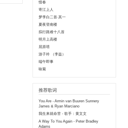
惜春
寄江上人
梦李白二首·其一
夏夜登南楼
拟行路难十八首
明月上高楼
屈原塔
游子吟 （李益）
端午即事
咏菊
推荐歌词
You Are - Armin van Buuren Sunnery
James & Ryan Marciano
我生来就命苦 - 歌手：黄文文
A Way To You Again - Peter Bradley
Adams