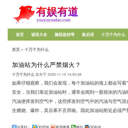
首页
谜语大全
脑筋急转弯
歇后语
十万个为什么
Main
navigation
首页
十万个为什么
面
包
加油站为什么严禁烟火？
屑
十万个为什么
发布于
2025-11-15 14:50:48
如果仔细观察，我们会发现，每个加油站的墙上都会写着“
安全，当我们靠近加油站时，通常会闻到一股很浓的汽油
汽油便挥发到空气中，这些挥发到空气中的汽油与空气混
生燃烧、爆炸，其后果不言而喻。因此加油站附近必须严
分享到：
QQ空间
新浪微博
微信
QQ好友