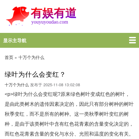
跳
转
到
主
要
内
显示主导航
Main
容
navigation
首页
谜语大全
脑筋急转弯
歇后语
十万个为什么
一图一句
名言名句
十万个为什么
首页
十万个为什么
面
包
绿叶为什么会变红？
屑
十万个为什么
发布于
2025-11-08 13:02:08
<p>绿叶为什么会变红呢?原来绿色树叶变成红色的树叶，
是由此类树木的遗传因素决定的，因此只有部分树种的树叶
秋季变红，而不是所有的树种。这一类秋季树叶变红的树
种，是由于该类树叶中含有红色花青素的含量变化决定的，
而红色花青素含量的变化与水分、光照和温度的变化有关。