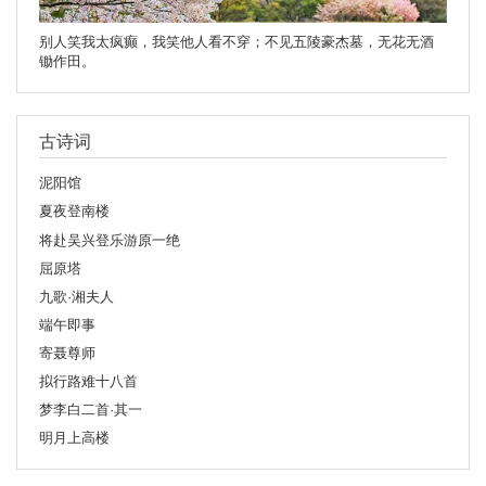
别人笑我太疯癫，我笑他人看不穿；不见五陵豪杰墓，无花无酒
锄作田。
古诗词
泥阳馆
夏夜登南楼
将赴吴兴登乐游原一绝
屈原塔
九歌·湘夫人
端午即事
寄聂尊师
拟行路难十八首
梦李白二首·其一
明月上高楼