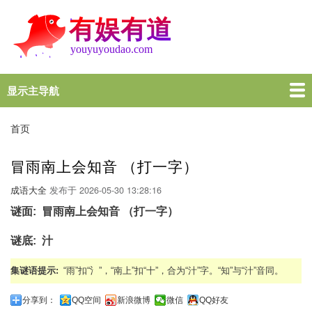
跳
转
到
主
要
内
显示主导航
Main
容
navigation
首页
谜语大全
脑筋急转弯
歇后语
十万个为什么
一图一句
名言名句
十万个为什么
首页
面
包
冒雨南上会知音 （打一字）
屑
成语大全
发布于
2026-05-30 13:28:16
谜面
冒雨南上会知音 （打一字）
谜底
汁
集谜语提示
“雨”扣“氵”，“南上”扣“十”，合为“汁”字。“知”与“汁”音同。
分享到：
QQ空间
新浪微博
微信
QQ好友