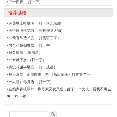
二十四夜 （打一字）
推荐谜语
芙蕖塘上叶翻飞 （打一河北名胜）
画中日照桃花前 （封神演义人物）
冲天香阵透长安 （打俗语三字）
两个小孩贴春联 （打一字）
日久情深 （歌曲名）
一来就下乡 （打一字）
月沉花谢事堪伤 （打一成语）
乌云漫卷，山雨即来 （打《后出师表》打古文句一）
一人隐在你身边 （打一字）
在娘家青枝绿叶，到婆家又黄又瘦，嫁了一个丈夫，要我不离左
右 （打一物）
搜